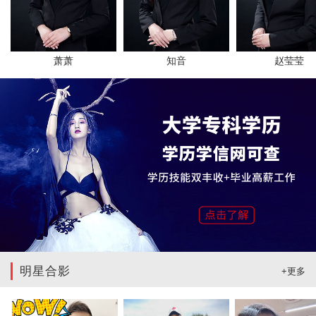
萧萧
知音
赵莹莹
明星合影
+更多