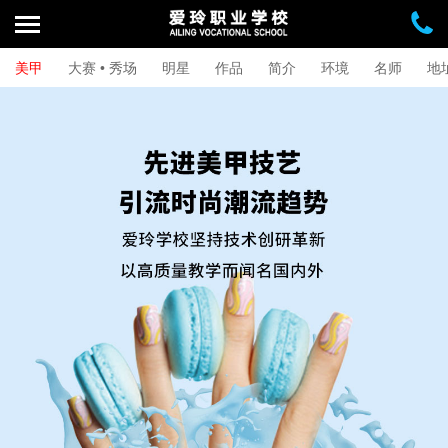
美甲
大赛 • 秀场
明星
作品
简介
环境
名师
地