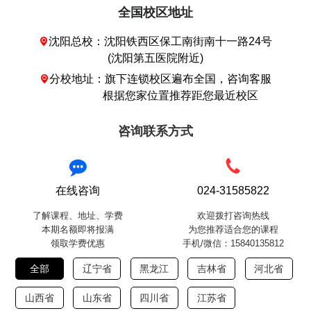
全国校区地址
沈阳总校：沈阳铁西区保工南街南十一路24号

(沈阳第五医院附近)
分校地址：旗下连锁校区遍布全国，咨询客服

根据您家位置推荐距您最近校区
咨询联系方式
在线咨询
024-31585822
了解课程、地址、学费
欢迎拨打咨询热线
本期名额即将报满
为您推荐适合您的课程
领取学费优惠
手机/微信：15840135812
全部
辽宁省
黑龙江
吉林省
河北省
山西省
山东省
四川省
江苏省