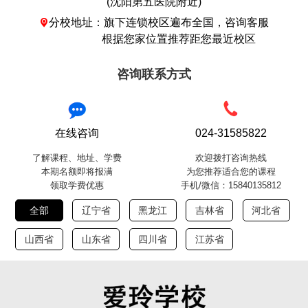
(沈阳第五医院附近)
分校地址：旗下连锁校区遍布全国，咨询客服

根据您家位置推荐距您最近校区
咨询联系方式
在线咨询
024-31585822
了解课程、地址、学费
欢迎拨打咨询热线
本期名额即将报满
为您推荐适合您的课程
领取学费优惠
手机/微信：15840135812
全部
辽宁省
黑龙江
吉林省
河北省
山西省
山东省
四川省
江苏省