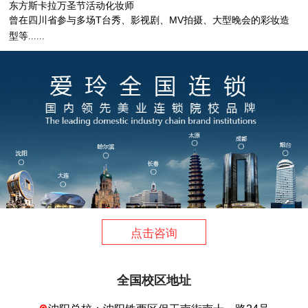
东方斯卡拉万圣节活动化妆师
T
MV
曾在四川省参与多场
台秀、影视剧、
拍摄、大型晚会的彩妆造
型
等......
点击咨询
全国校区地址