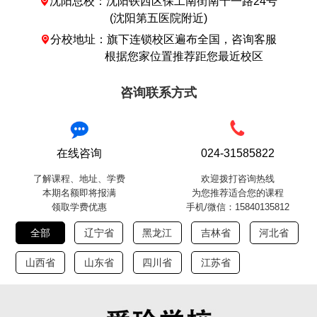
沈阳总校：沈阳铁西区保工南街南十一路24号

(沈阳第五医院附近)
分校地址：旗下连锁校区遍布全国，咨询客服

根据您家位置推荐距您最近校区
咨询联系方式
在线咨询
024-31585822
了解课程、地址、学费
欢迎拨打咨询热线
本期名额即将报满
为您推荐适合您的课程
领取学费优惠
手机/微信：15840135812
全部
辽宁省
黑龙江
吉林省
河北省
山西省
山东省
四川省
江苏省