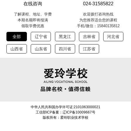
在线咨询
024-31585822
了解课程、地址、学费
欢迎拨打咨询热线
本期名额即将报满
为您推荐适合您的课程
领取学费优惠
手机/微信：15840135812
全部
辽宁省
黑龙江
吉林省
河北省
山西省
山东省
四川省
江苏省
中华人民共和国办学许可证:2101063000021
工信部ICP备案：辽ICP备10009667号
版权所有：爱玲职业技术学校