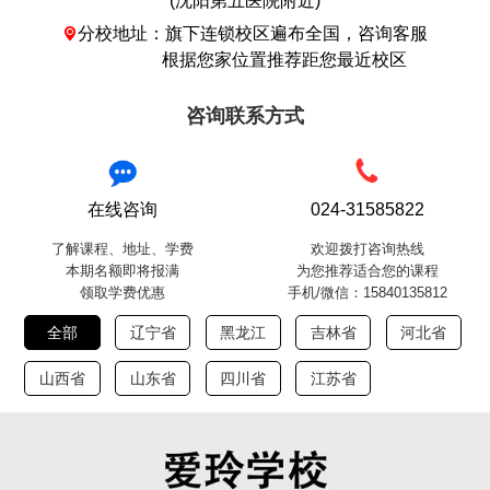
(沈阳第五医院附近)
分校地址：旗下连锁校区遍布全国，咨询客服

根据您家位置推荐距您最近校区
咨询联系方式
在线咨询
024-31585822
了解课程、地址、学费
欢迎拨打咨询热线
本期名额即将报满
为您推荐适合您的课程
领取学费优惠
手机/微信：15840135812
全部
辽宁省
黑龙江
吉林省
河北省
山西省
山东省
四川省
江苏省