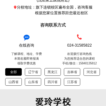
(沈阳第五医院附近)
分校地址：旗下连锁校区遍布全国，咨询客服

根据您家位置推荐距您最近校区
咨询联系方式
在线咨询
024-31585822
了解课程、地址、学费
欢迎拨打咨询热线
本期名额即将报满
为您推荐适合您的课程
领取学费优惠
手机/微信：15840135812
全部
辽宁省
黑龙江
吉林省
河北省
山西省
山东省
四川省
江苏省