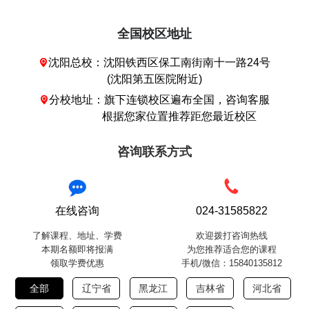
全国校区地址
沈阳总校：沈阳铁西区保工南街南十一路24号

(沈阳第五医院附近)
分校地址：旗下连锁校区遍布全国，咨询客服

根据您家位置推荐距您最近校区
咨询联系方式
在线咨询
024-31585822
了解课程、地址、学费
欢迎拨打咨询热线
本期名额即将报满
为您推荐适合您的课程
领取学费优惠
手机/微信：15840135812
全部
辽宁省
黑龙江
吉林省
河北省