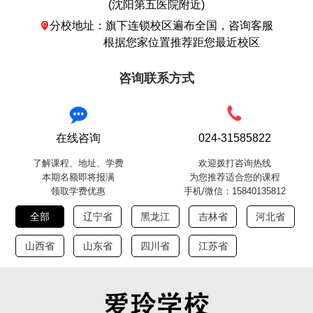
(沈阳第五医院附近)
分校地址：旗下连锁校区遍布全国，咨询客服

根据您家位置推荐距您最近校区
咨询联系方式
在线咨询
024-31585822
了解课程、地址、学费
欢迎拨打咨询热线
本期名额即将报满
为您推荐适合您的课程
领取学费优惠
手机/微信：15840135812
全部
辽宁省
黑龙江
吉林省
河北省
山西省
山东省
四川省
江苏省