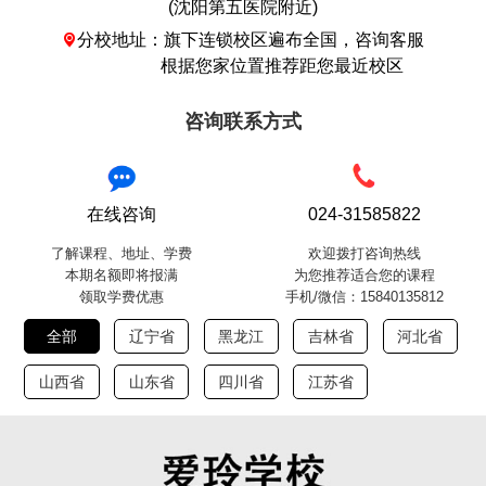
(沈阳第五医院附近)
分校地址：旗下连锁校区遍布全国，咨询客服

根据您家位置推荐距您最近校区
咨询联系方式
在线咨询
024-31585822
了解课程、地址、学费
欢迎拨打咨询热线
本期名额即将报满
为您推荐适合您的课程
领取学费优惠
手机/微信：15840135812
全部
辽宁省
黑龙江
吉林省
河北省
山西省
山东省
四川省
江苏省