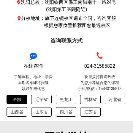
沈阳总校：沈阳铁西区保工南街南十一路24号

(沈阳第五医院附近)
分校地址：旗下连锁校区遍布全国，咨询客服

根据您家位置推荐距您最近校区
咨询联系方式
在线咨询
024-31585822
了解课程、地址、学费
欢迎拨打咨询热线
本期名额即将报满
为您推荐适合您的课程
领取学费优惠
手机/微信：15840135812
全部
辽宁省
黑龙江
吉林省
河北省
山西省
山东省
四川省
江苏省